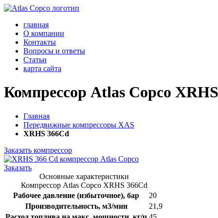
главная
О компании
Контакты
Вопросы и ответы
Статьи
карта сайта
Компрессор Atlas Copco XRH
Главная
Передвижные компрессоры XAS
XRHS 366Cd
Заказать компрессор
Заказать
Основные характеристики
Компрессор Atlas Copco XRHS 366Cd
Рабочее давление (избыточное), бар
20
Производительность, м3/мин
21,9
Расход топлива на макс. мощности, кг/ч
45