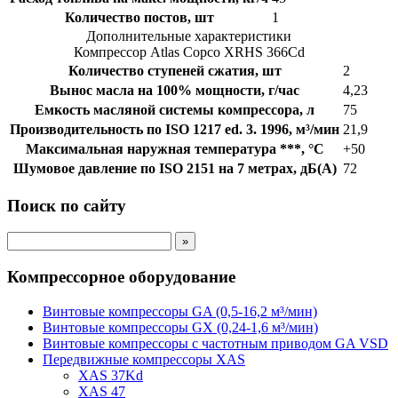
Количество постов, шт
1
Дополнительные характеристики
Компрессор Atlas Copco XRHS 366Cd
Количество ступеней сжатия, шт
2
Вынос масла на 100% мощности, г/час
4,23
Емкость масляной системы компрессора, л
75
Производительность по ISO 1217 ed. 3. 1996, м³/мин
21,9
Максимальная наружная температура ***, °С
+50
Шумовое давление по ISO 2151 на 7 метрах, дБ(А)
72
Поиск по сайту
Компрессорное оборудование
Винтовые компрессоры GA (0,5-16,2 м³/мин)
Винтовые компрессоры GX (0,24-1,6 м³/мин)
Винтовые компрессоры с частотным приводом GA VSD
Передвижные компрессоры XAS
XAS 37Kd
XAS 47