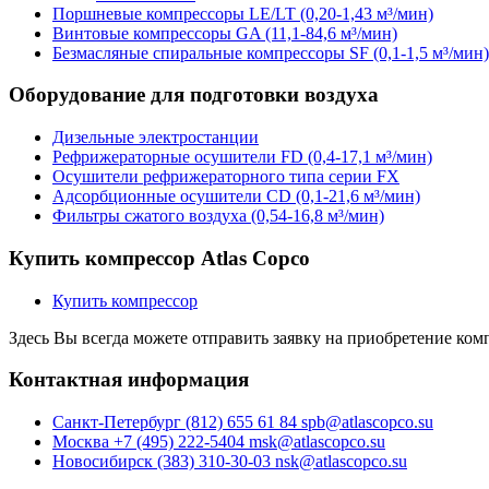
Поршневые компрессоры LE/LT (0,20-1,43 м³/мин)
Винтовые компрессоры GA (11,1-84,6 м³/мин)
Безмасляные спиральные компрессоры SF (0,1-1,5 м³/мин)
Оборудование для подготовки воздуха
Дизельные электростанции
Рефрижераторные осушители FD (0,4-17,1 м³/мин)
Осушители рефрижераторного типа серии FX
Адсорбционные осушители CD (0,1-21,6 м³/мин)
Фильтры сжатого воздуха (0,54-16,8 м³/мин)
Купить компрессор Atlas Copco
Купить компресcор
Здесь Вы всегда можете отправить заявку на приобретение ко
Контактная информация
Санкт-Петербург (812) 655 61 84 spb@atlascopco.su
Москва +7 (495) 222-5404 msk@atlascopco.su
Новосибирск (383) 310-30-03 nsk@atlascopco.su