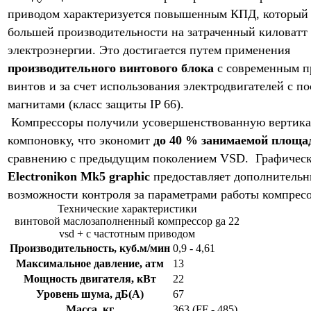
приводом характеризуется повышенным КПД, который 
большей производительности на затраченный киловатт
электроэнергии. Это достигается путем применения
производительного винтового блока
с современным 
винтов и за счет использования электродвигателей с п
магнитами (класс защиты IP 66).
Компрессоры получили усовершенствованную вертик
компоновку, что экономит
до 40 % занимаемой площа
сравнению с предыдущим поколением VSD. Графическ
Electronikon Mk5 graphic
предоставляет дополнитель
возможности контроля за параметрами работы компресо
Технические характеристики
винтовой маслозаполненный компрессор ga 22
vsd + с частотным приводом
Производительность, куб.м/мин
0,9 - 4,61
Максимальное давление, атм
13
Мощность двигателя, кВт
22
Уровень шума, дБ(А)
67
Масса, кг
363 (FF - 485)