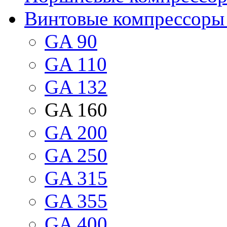
Винтовые компрессоры 
GA 90
GA 110
GA 132
GA 160
GA 200
GA 250
GA 315
GA 355
GA 400