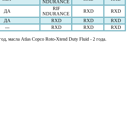
NDURANCE
RIF
ДА
RXD
RXD
NDURANCE
ДА
RXD
RXD
RXD
---
RXD
RXD
RXD
масла Atlas Copco Roto-Xtend Duty Fluid - 2 года.