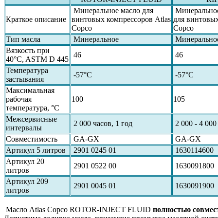
Минеральное масло для
Минеральное
Краткое описание
винтовых компрессоров Atlas
для винтовых
Copco
Copco
Тип масла
Минеральное
Минерально
Вязкость при
46
46
40°C, ASTM D 445
Температура
-57°C
-57°C
застывания
Максимальная
рабочая
100
105
температура, °C
Межсервисные
2 000 часов, 1 год
2 000 - 4 000
интервалы
Совместимость
GA-GX
GA-GX
Артикул 5 литров
2901 0245 01
1630114600
Артикул 20
2901 0522 00
1630091800
литров
Артикул 209
2901 0045 01
1630091900
литров
Масло Atlas Copco ROTOR-INJECT FLUID
полностью совмес