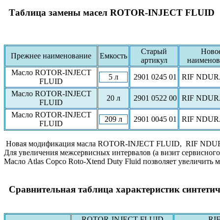
Таблица замены масел ROTOR-INJECT FLUID
Старый
Ново
Прежнее наименование
Емкость
артикул
наименов
Масло ROTOR-INJECT
5 л
2901 0245 01
RIF NDU
FLUID
Масло ROTOR-INJECT
20 л
2901 0522 00
RIF NDU
FLUID
Масло ROTOR-INJECT
209 л
2901 0045 01
RIF NDU
FLUID
Новая модификация масла ROTOR-INJECT FLUID, RIF NDU
Для увеличения межсервисных интервалов (а визит сервисного
Масло Atlas Copco Roto-Xtend Duty Fluid позволяет увеличить
Сравнительная таблица характеристик синтетиче
ROTOR-INJECT FLUID
RI