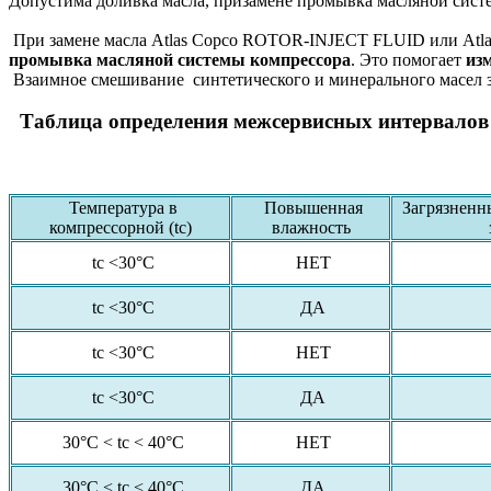
Допустима доливка масла, призамене промывка масляной систе
При замене масла Atlas Copco ROTOR-INJECT FLUID или At
промывка масляной системы компрессора
. Это помогает
из
Взаимное смешивание синтетического и минерального масел за
Таблица определения межсервисных интервалов 
Температура в
Повышенная
Загрязненны
компрессорной (tc)
влажность
tc <30°C
НЕТ
tc <30°C
ДА
tc <30°C
НЕТ
tc <30°C
ДА
30°C < tc < 40°C
НЕТ
30°C < tc < 40°C
ДА