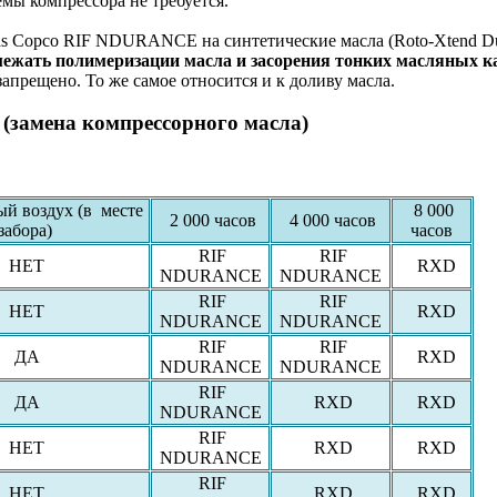
мы компрессора не требуется.
las Copco RIF NDURANCE на синтетические масла (Roto-Xten
межать полимеризации масла и засорения тонких масляных к
прещено. То же самое относится и к доливу масла.
(замена компрессорного масла)
й воздух (в месте
8 000
2 000 часов
4 000 часов
забора)
часов
RIF
RIF
НЕТ
RXD
NDURANCE
NDURANCE
RIF
RIF
НЕТ
RXD
NDURANCE
NDURANCE
RIF
RIF
ДА
RXD
NDURANCE
NDURANCE
RIF
ДА
RXD
RXD
NDURANCE
RIF
НЕТ
RXD
RXD
NDURANCE
RIF
НЕТ
RXD
RXD