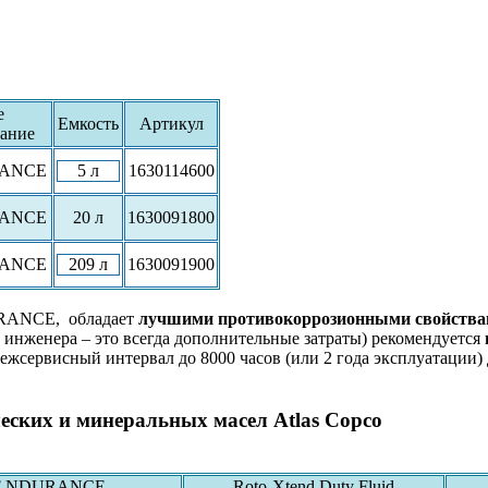
е
Емкость
Артикул
ание
RANCE
5 л
1630114600
RANCE
20 л
1630091800
RANCE
209 л
1630091900
RANCE, обладает
лучшими противокоррозионными свойств
 инженера – это всегда дополнительные затраты) рекомендуется
 межсервисный интервал до 8000 часов (или 2 года эксплуатации
ских и минеральных масел Atlas Copco
F NDURANCE
Roto-Xtend Duty Fluid