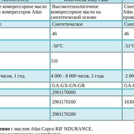
 компрессорное масло
Высокотехнологичное
Синт
 компрессоров Atlas
компрессорное масло на
Atla
синтетической основе
пром
е
Синтетическое
Синт
46
46
-50°C
-51°
110
 часов, 1 год
4 000 - 8 000 часов, 2 года
2 000
GA-GX-GN-GR
GA-
2901170000
2901170100
1630
2901170200
тимо
с маслом Atlas Copco RIF NDURANCE.