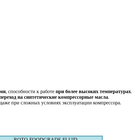
ами
, способности к работе
при более высоких температурах
.
переход на синтетические компрессорные масла
.
) даже при сложных условиях эксплуатации компрессора.
ROTO-FOODGRADE FLUID